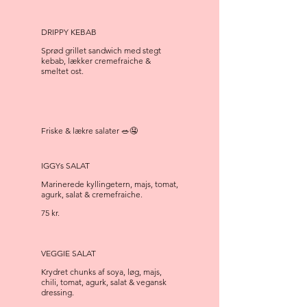
DRIPPY KEBAB
Sprød grillet sandwich med stegt
kebab, lækker cremefraiche &
smeltet ost.
Friske & lækre salater 🥗🤤
IGGYs SALAT
Marinerede kyllingetern, majs, tomat,
agurk, salat & cremefraiche.
75 kr.
VEGGIE SALAT
Krydret chunks af soya, løg, majs,
chili, tomat, agurk, salat & vegansk
dressing.