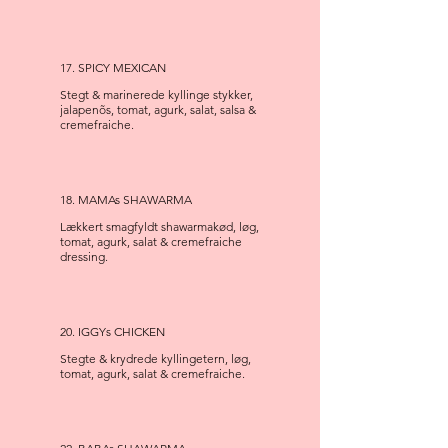
17. SPICY MEXICAN
Stegt & marinerede kyllinge stykker,
jalapenõs, tomat, agurk, salat, salsa &
cremefraiche.
18. MAMAs SHAWARMA
Lækkert smagfyldt shawarmakød, løg,
tomat, agurk, salat & cremefraiche
dressing.
20. IGGYs CHICKEN
Stegte & krydrede kyllingetern, løg,
tomat, agurk, salat & cremefraiche.