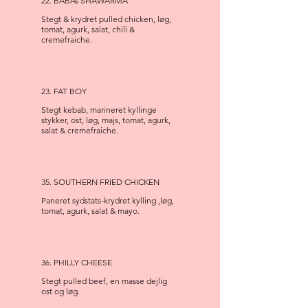
22. BABAs SHAWARMA
Stegt & krydret pulled chicken, løg,
tomat, agurk, salat, chili &
cremefraiche.
23. FAT BOY
Stegt kebab, marineret kyllinge
stykker, ost, løg, majs, tomat, agurk,
salat & cremefraiche.
35. SOUTHERN FRIED CHICKEN
Paneret sydstats-krydret kylling ,løg,
tomat, agurk, salat & mayo.
36. PHILLY CHEESE
Stegt pulled beef, en masse dejlig
ost og løg.