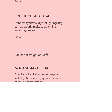
76 kr.
SOUTHERN FRIED SALAT
Paneret sydstats-krydret kylling, løg,
tomat, agurk, majs, salat, chili &
salatmayonaise.
80 kr.
Lækkerier fra grillen 🍖🤤
KEBAB CHEESE N' FRIES
Stegt krydret kebab eller vegansk
kebab, cheddar ost, sprøde pommes
frites & cremefraiche.
CHICKEN CHEESE N' FRIES
Stegt krydret pulled chicken,
cheddar ost, sprøde pommes frites &